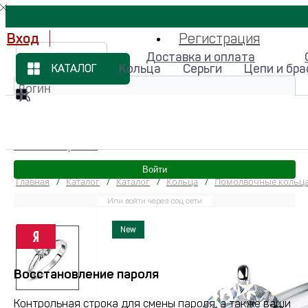
Вход
Регистрация
Доставка и оплата
Магазины
Кольца
Серьги
Цепи и бр
КАТАЛОГ
Забыли пароль?
Войти
Главная
/
Каталог
/
Каталог
/
Кольца
/
Помолвочные кольц
Или войти через соц сети
New
Восстановление пароля
Контрольная строка для смены пароля, а также ваши