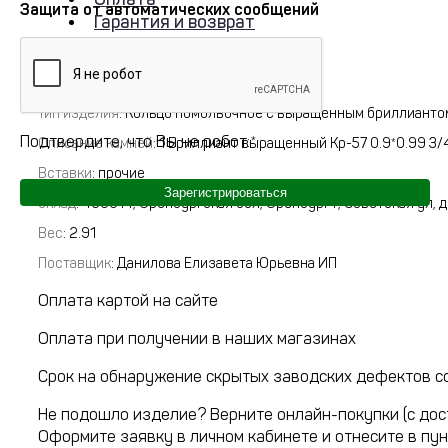
Защита от автоматических сообщений
Гарантия и возврат
Артикул:
12.10.32.5756.00-6043
Тип изделия
: Кольцо помолвочное с выращенным бриллианто
Подтвердите, что Вы не робот:
*
Описание камней
:
1 Бриллиант выращенный Кр-57 0.9*0.99 3/
Вставки
:
прочие
Зарегистрироваться
склад
:
460014, Оренбургская обл, Оренбург г, Советская ул, 
Вес
:
2.91
Поставщик
:
Данилова Елизавета Юрьевна ИП
Оплата картой на сайте
Оплата при получении в наших магазинах
Срок на обнаружение скрытых заводских дефектов со
Не подошло изделие? Верните онлайн-покупки (с дос
Оформите заявку в личном кабинете и отнесите в пун