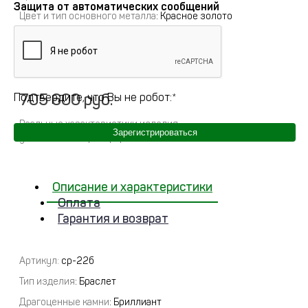
Защита от автоматических сообщений
Цвет и тип основного металла
: Красное золото
Примерный вес
:
0
Полное описание
705 600 руб.
Подтвердите, что Вы не робот:
*
Реальные характеристики изделия
Зарегистрироваться
указываются при оформлении заказа
Описание и характеристики
Оплата
Гарантия и возврат
Артикул:
ср-22б
Тип изделия
: Браслет
Драгоценные камни
: Бриллиант