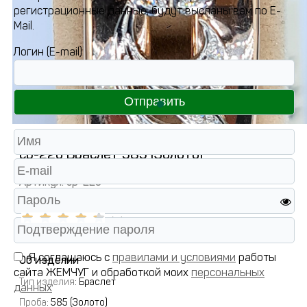
регистрационные данные, будут высланы вам по E-
Mail.
Логин (E-mail)
ср-22б Браслет 585 (Золото)
Артикул:
ср-22б
( 2 )
Я соглашаюсь с
правилами и условиями
работы
Об изделии
сайта ЖЕМЧУГ и обработкой моих
персональных
Тип изделия
: Браслет
данных
Проба
: 585 (Золото)