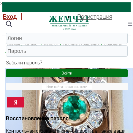
Вход
Регистрация
Главная
/
Каталог
/
Каталог
/
Прочие украшения
/
Браслеты
/
ср-22б Браслет 585 (Золото)
Забыли пароль?
Войти
Или войти через соц сети
Восстановление пароля
Контрольная строка для смены пароля, а также ваши