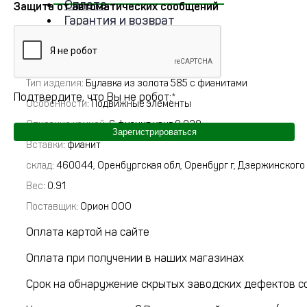
Оплата
Защита от автоматических сообщений
Гарантия и возврат
Артикул:
Б1324514
Тип изделия
: Булавка из золота 585 с фианитами
Подтвердите, что Вы не робот:
*
Особенности
: Подвижные элементы
Описание камней
:
6 фианит круг 0,020
Зарегистрироваться
Вставки
:
фианит
склад
:
460044, Оренбургская обл, Оренбург г, Дзержинского пр
Вес
:
0.91
Поставщик
:
Орион ООО
Оплата картой на сайте
Оплата при получении в наших магазинах
Срок на обнаружение скрытых заводских дефектов со