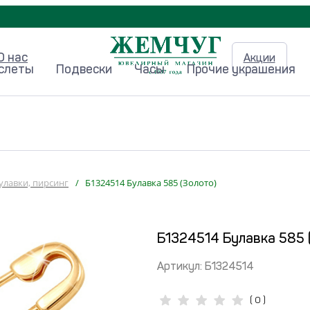
О нас
Акции
аслеты
Подвески
Часы
Прочие украшения
улавки, пирсинг
/
Б1324514 Булавка 585 (Золото)
Б1324514 Булавка 585 
Артикул:
Б1324514
( 0 )