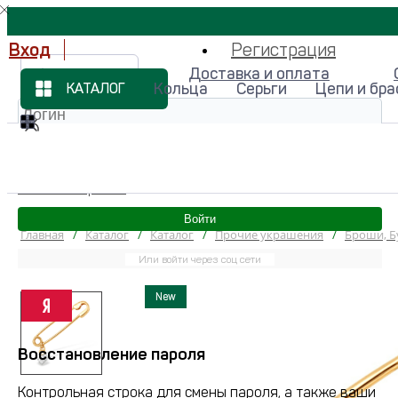
Вход
Регистрация
Доставка и оплата
Магазины
Кольца
Серьги
Цепи и бр
КАТАЛОГ
Забыли пароль?
Войти
Главная
/
Каталог
/
Каталог
/
Прочие украшения
/
Броши, Б
Или войти через соц сети
New
Восстановление пароля
Контрольная строка для смены пароля, а также ваши