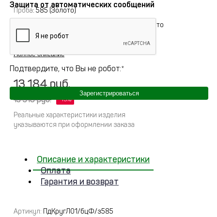
Защита от автоматических сообщений
Проба
: 585 (Золото)
Цвет и тип основного металла
: Красное золото
Примерный вес
:
0
Полное описание
Подтвердите, что Вы не робот:
*
13 184 руб.
Зарегистрироваться
15 510 руб.
Реальные характеристики изделия
указываются при оформлении заказа
Описание и характеристики
Оплата
Гарантия и возврат
Артикул:
ПдКругЛ01/бцФ/з585