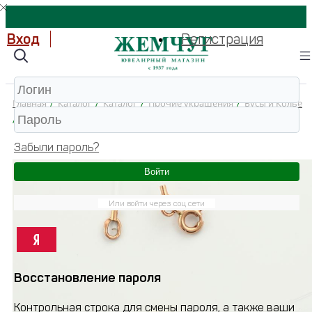
Вход
Регистрация
Главная
/
Каталог
/
Каталог
/
Прочие украшения
/
Бусы и Колье
/
Подвеска литьевая КругЛ01 с бесцветными фианитами
Забыли пароль?
Войти
Или войти через соц сети
Восстановление пароля
Контрольная строка для смены пароля, а также ваши