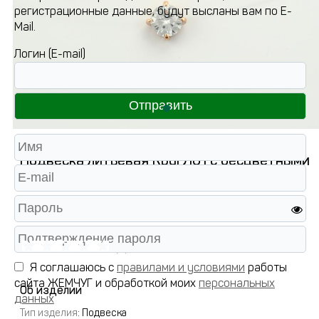
регистрационные данные, будут высланы вам по E-
Mail.
Логин (E-mail)
Подвеска литьевая КругЛ01 с бесцветными
фианитами
Артикул:
ПдКругЛ01/бцФ/з585
( 1 )
Я соглашаюсь с
правилами и условиями
работы
сайта ЖЕМЧУГ и обработкой моих
персональных
Об изделии
данных
Тип изделия
: Подвеска