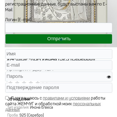
регистрационные данные, будут высланы вам по E-
Mail.
Логин (E-mail)
И4-Д(Б)Р-КБМ Икона (925 (Серебро))
Артикул:
И4-Д(Б)Р-КБМ
( 0 )
Я соглашаюсь с
правилами и условиями
работы
Об изделии
сайта ЖЕМЧУГ и обработкой моих
персональных
Тип изделия
: Икона б/веса
данных
Проба
: 925 (Серебро)