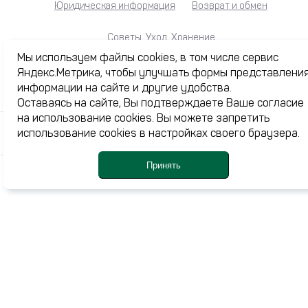
Юридическая информация
Возврат и обмен
Советы. Уход. Хранение
Мы используем файлы cookies, в том числе сервис
Яндекс.Метрика, чтобы улучшать формы представлени
информации на сайте и другие удобства.
Каталог
Оставаясь на сайте, Вы подтверждаете Ваше согласие
Акции
на использование cookies. Вы можете запретить
использование cookies в настройках своего браузера.
Журнал
О нас
Принять
Доставка и оплата
Каталог
Профиль
Корзина
Ме
Избранное
Контакты
+7 (3532) 77-24-44