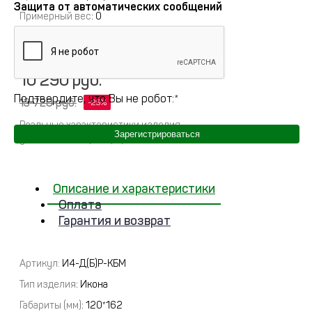
Защита от автоматических сообщений
Примерный вес
:
0
Полное описание
10 290 руб.
Подтвердите, что Вы не робот:
*
13 720 руб.
Реальные характеристики изделия
Зарегистрироваться
указываются при оформлении заказа
Описание и характеристики
Оплата
Гарантия и возврат
Артикул:
И4-Д(Б)Р-КБМ
Тип изделия
: Икона
Габариты (мм)
: 120*162