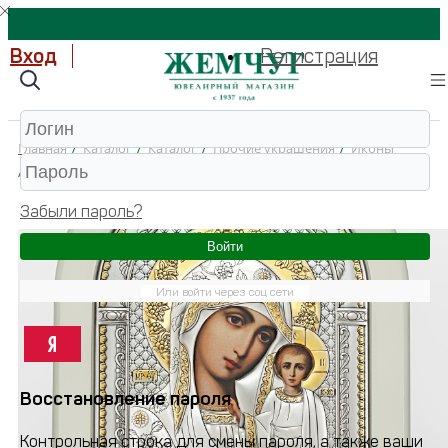
Вход
Регистрация
Главная
/
Каталог
/
Каталог
/
Прочие украшения
/
Иконы
/
И4-Д(Б)Р-КБМ Икона (925 (Серебро))
Забыли пароль?
Войти
Или войти через соц сети
Восстановление пароля
Контрольная строка для смены пароля, а также ваши