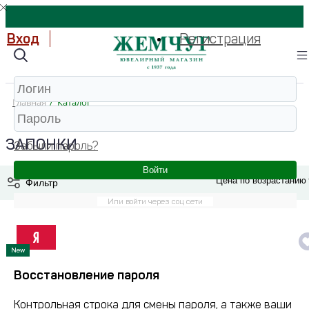
Вход
Регистрация
Главная
/
Каталог
ЗАПОНКИ
Забыли пароль?
Войти
Фильтр
Или войти через соц сети
New
Восстановление пароля
Контрольная строка для смены пароля, а также ваши