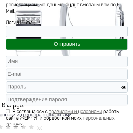
регистрационные данные, будут высланы вам по E-
Mail.
Логин (E-mail)
 615 руб.
Я соглашаюсь с
правилами и условиями
работы
апонки из серебра с фианитами
сайта ЖЕМЧУГ и обработкой моих
персональных
данных
( 0 )