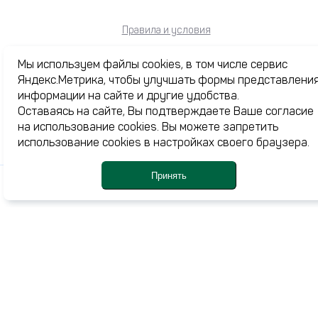
Правила и условия
Политика в отношении обработки персональных данных
Мы используем файлы cookies, в том числе сервис
Яндекс.Метрика, чтобы улучшать формы представлени
информации на сайте и другие удобства.
Юридическая информация
Возврат и обмен
Оставаясь на сайте, Вы подтверждаете Ваше согласие
на использование cookies. Вы можете запретить
Советы. Уход. Хранение
использование cookies в настройках своего браузера.
Принять
Каталог
Каталог
Профиль
Корзина
Ме
Избранное
Акции
Журнал
О нас
Доставка и оплата
Контакты