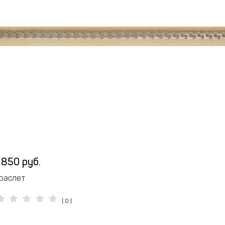
 850 руб.
раслет
( 0 )