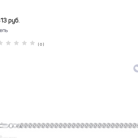
13 руб.
епь
( 0 )