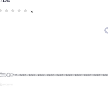
раслет
( 0 )