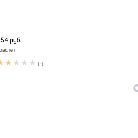
54 руб.
раслет
( 1 )