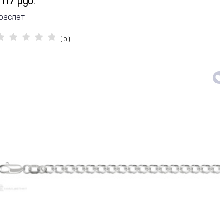
 117 руб.
раслет
( 0 )