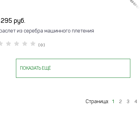
 295 руб.
раслет из серебра машинного плетения
( 0 )
ПОКАЗАТЬ ЕЩЁ
Страница:
1
2
3
4