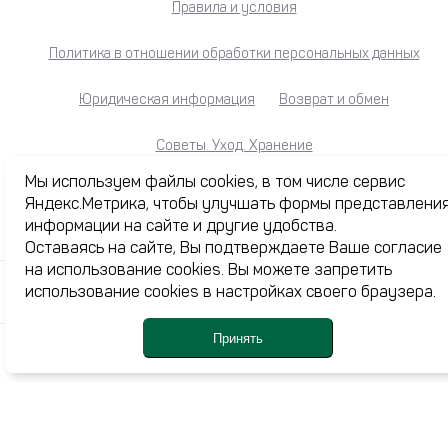
Правила и условия
Политика в отношении обработки персональных данных
Юридическая информация
Возврат и обмен
Советы. Уход. Хранение
Мы используем файлы cookies, в том числе сервис
Яндекс.Метрика, чтобы улучшать формы представлени
информации на сайте и другие удобства.
Каталог
Оставаясь на сайте, Вы подтверждаете Ваше согласие
Акции
на использование cookies. Вы можете запретить
использование cookies в настройках своего браузера.
Журнал
О нас
Принять
Доставка и оплата
Каталог
Профиль
Корзина
Ме
Избранное
Контакты