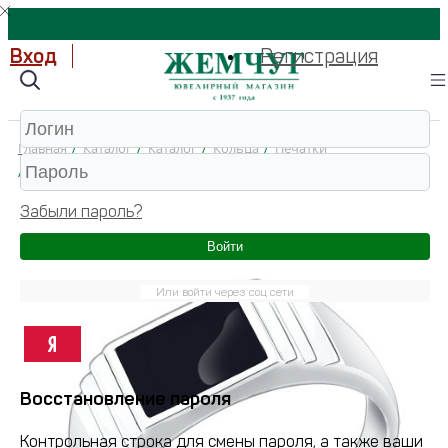
Вход
Регистрация
Главная
/
Каталог
/
Каталог
/
Кольца
/
Печатки
/
94010432 Кольцо 925 (Серебро)
Забыли пароль?
Войти
Или войти через соц сети
Восстановление пароля
Контрольная строка для смены пароля, а также ваши