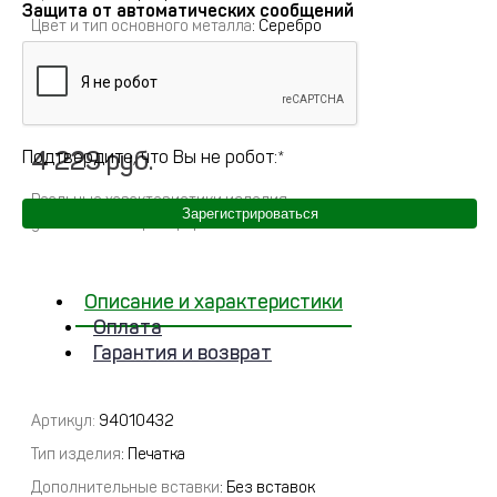
Защита от автоматических сообщений
Цвет и тип основного металла
: Серебро
Примерный вес
:
0
Полное описание
4 229 руб.
Подтвердите, что Вы не робот:
*
Реальные характеристики изделия
Зарегистрироваться
указываются при оформлении заказа
Описание и характеристики
Оплата
Гарантия и возврат
Артикул:
94010432
Тип изделия
: Печатка
Дополнительные вставки
: Без вставок