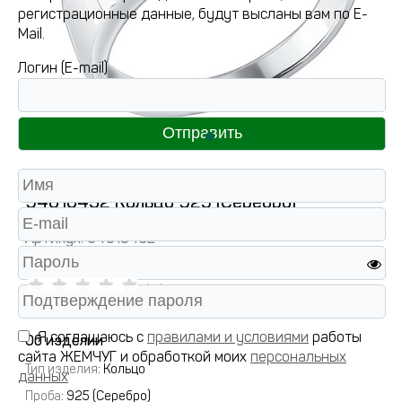
регистрационные данные, будут высланы вам по E-
Mail.
Логин (E-mail)
94010432 Кольцо 925 (Серебро)
Артикул:
94010432
( 0 )
Я соглашаюсь с
правилами и условиями
работы
Об изделии
сайта ЖЕМЧУГ и обработкой моих
персональных
Тип изделия
: Кольцо
данных
Проба
: 925 (Серебро)