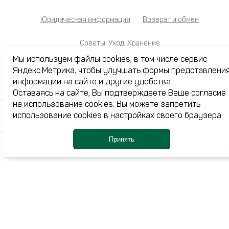
Юридическая информация
Возврат и обмен
Советы. Уход. Хранение
Мы используем файлы cookies, в том числе сервис
Яндекс.Метрика, чтобы улучшать формы представлени
информации на сайте и другие удобства.
Каталог
Оставаясь на сайте, Вы подтверждаете Ваше согласие
Акции
на использование cookies. Вы можете запретить
использование cookies в настройках своего браузера.
Журнал
О нас
Принять
Доставка и оплата
Каталог
Профиль
Корзина
Ме
Избранное
Контакты
+7 (3532) 77-24-44