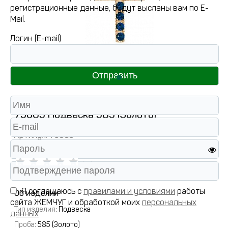
регистрационные данные, будут высланы вам по E-
Mail.
Логин (E-mail)
75065 Подвеска 585 (Золото)
Артикул:
75065
( 0 )
Я соглашаюсь с
правилами и условиями
работы
Об изделии
сайта ЖЕМЧУГ и обработкой моих
персональных
Тип изделия
: Подвеска
данных
Проба
: 585 (Золото)