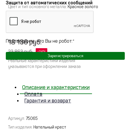
Защита от автоматических сообщений
Цвет и тип основного металла
: Красное золото
Примерный вес
:
0
Полное описание
18 136 руб.
Подтвердите, что Вы не робот:
*
23 863 руб.
Зарегистрироваться
Реальные характеристики изделия
указываются при оформлении заказа
Описание и характеристики
Оплата
Гарантия и возврат
Артикул:
75065
Тип изделия
: Нательный крест