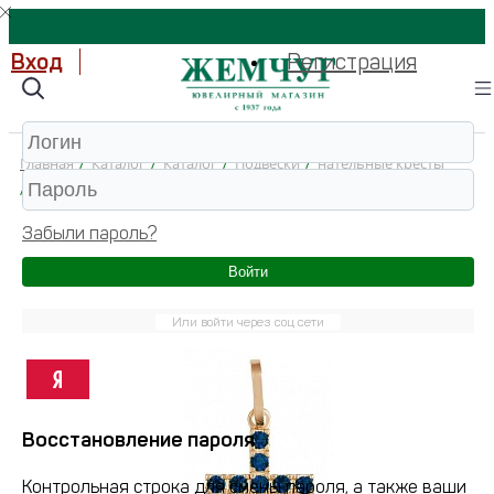
Вход
Регистрация
Главная
/
Каталог
/
Каталог
/
Подвески
/
нательные кресты
/
75065 Подвеска 585 (Золото)
Забыли пароль?
Войти
Или войти через соц сети
Восстановление пароля
Контрольная строка для смены пароля, а также ваши