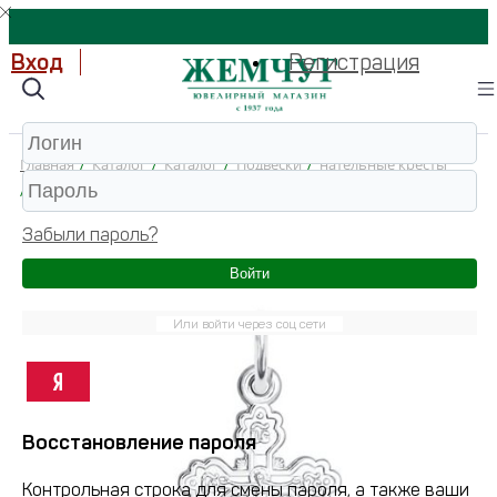
Вход
Регистрация
Главная
/
Каталог
/
Каталог
/
Подвески
/
нательные кресты
/
94120111 Подвеска 925 (Серебро)
Забыли пароль?
Войти
Или войти через соц сети
Восстановление пароля
Контрольная строка для смены пароля, а также ваши