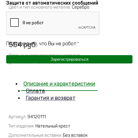
Защита от автоматических сообщений
Цвет и тип основного металла
: Серебро
Примерный вес
:
0
Полное описание
554 руб.
Подтвердите, что Вы не робот:
*
Реальные характеристики изделия
Зарегистрироваться
указываются при оформлении заказа
Описание и характеристики
Оплата
Гарантия и возврат
Артикул:
94120111
Тип изделия
: Нательный крест
Дополнительные вставки
: Без вставок