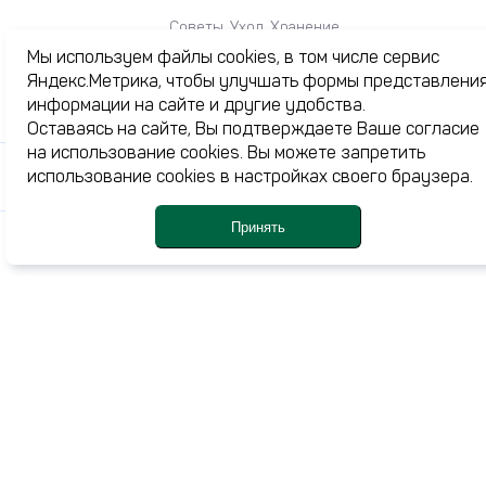
Советы. Уход. Хранение
Мы используем файлы cookies, в том числе сервис
Яндекс.Метрика, чтобы улучшать формы представлени
информации на сайте и другие удобства.
Каталог
Оставаясь на сайте, Вы подтверждаете Ваше согласие
на использование cookies. Вы можете запретить
Акции
использование cookies в настройках своего браузера.
Журнал
О нас
Принять
Доставка и оплата
Каталог
Профиль
Корзина
Ме
Избранное
Контакты
+7 (3532) 77-24-44