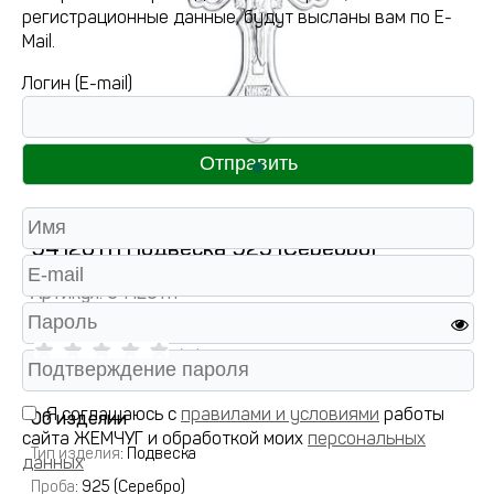
регистрационные данные, будут высланы вам по E-
Mail.
Логин (E-mail)
94120111 Подвеска 925 (Серебро)
Артикул:
94120111
( 0 )
Я соглашаюсь с
правилами и условиями
работы
Об изделии
сайта ЖЕМЧУГ и обработкой моих
персональных
Тип изделия
: Подвеска
данных
Проба
: 925 (Серебро)