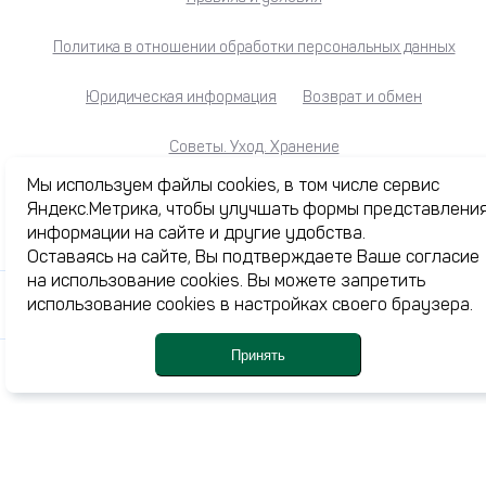
Политика в отношении обработки персональных данных
Юридическая информация
Возврат и обмен
Советы. Уход. Хранение
Мы используем файлы cookies, в том числе сервис
Яндекс.Метрика, чтобы улучшать формы представлени
информации на сайте и другие удобства.
Каталог
Оставаясь на сайте, Вы подтверждаете Ваше согласие
Акции
на использование cookies. Вы можете запретить
использование cookies в настройках своего браузера.
Журнал
О нас
Принять
Доставка и оплата
Каталог
Профиль
Корзина
Ме
Избранное
Контакты