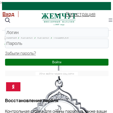
Вход
Регистрация
Главная
/
Каталог
/
Каталог
/
Подвески
/
подвески мусульманские
/
94031245 Подвеска 925 (Серебро)
Забыли пароль?
Войти
Или войти через соц сети
Восстановление пароля
Контрольная строка для смены пароля, а также ваши