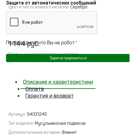
Защита от автоматических сообщений
Цвет и тип основного металла
: Серебро
Примерный вес
:
0
Полное описание
1 144 руб.
Подтвердите, что Вы не робот:
*
Реальные характеристики изделия
Зарегистрироваться
указываются при оформлении заказа
Описание и характеристики
Оплата
Гарантия и возврат
Артикул:
94031245
Тип изделия
: Мусульманская подвеска
Дополнительные вставки
: Фианит