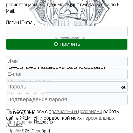
регистрационные данные, будут высланы вам по E-
Mail.
Логин (E-mail)
94031245 Подвеска 925 (Серебро)
Артикул:
94031245
( 0 )
Я соглашаюсь с
правилами и условиями
работы
Об изделии
сайта ЖЕМЧУГ и обработкой моих
персональных
Тип изделия
: Подвеска
данных
Проба
: 925 (Серебро)