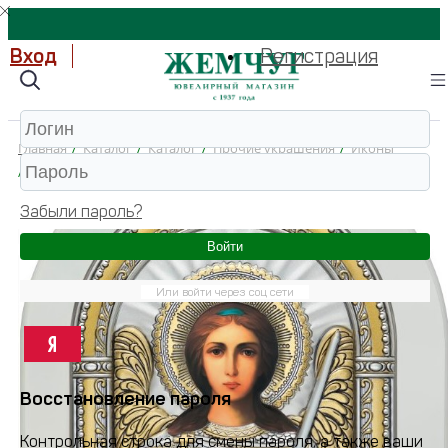
Вход
Регистрация
Главная
/
Каталог
/
Каталог
/
Прочие украшения
/
Иконы
/
Ф2-Б-АХ Икона 999 (Серебро)
Забыли пароль?
Войти
Или войти через соц сети
Восстановление пароля
Контрольная строка для смены пароля, а также ваши