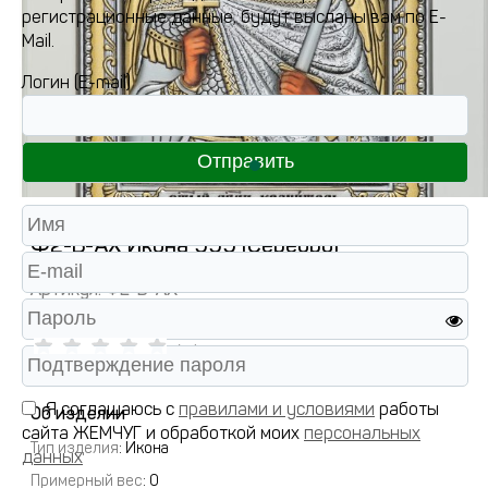
регистрационные данные, будут высланы вам по E-
Mail.
Логин (E-mail)
Ф2-Б-АХ Икона 999 (Серебро)
Артикул:
Ф2-Б-АХ
( 0 )
Я соглашаюсь с
правилами и условиями
работы
Об изделии
сайта ЖЕМЧУГ и обработкой моих
персональных
Тип изделия
: Икона
данных
Примерный вес
:
0